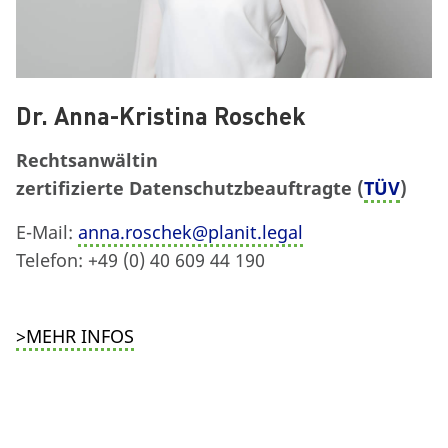
Dr. Anna-Kristina Roschek
Rechtsanwältin
zertifizierte Datenschutzbeauftragte (
TÜV
)
E-Mail:
anna.roschek@planit.legal
Telefon: +49 (0) 40 609 44 190
>MEHR INFOS