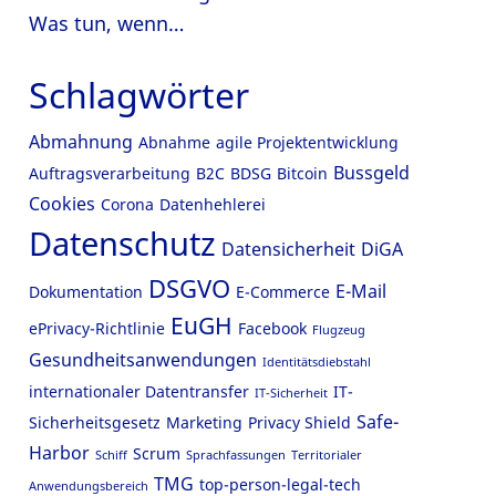
Was tun, wenn…
Schlagwörter
Abmahnung
Abnahme
agile Projektentwicklung
Bussgeld
Auftragsverarbeitung
B2C
BDSG
Bitcoin
Cookies
Corona
Datenhehlerei
Datenschutz
Datensicherheit
DiGA
DSGVO
E-Mail
Dokumentation
E-Commerce
EuGH
ePrivacy-Richtlinie
Facebook
Flugzeug
Gesundheitsanwendungen
Identitätsdiebstahl
internationaler Datentransfer
IT-
IT-Sicherheit
Safe-
Sicherheitsgesetz
Marketing
Privacy Shield
Harbor
Scrum
Schiff
Sprachfassungen
Territorialer
TMG
top-person-legal-tech
Anwendungsbereich