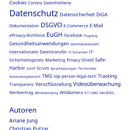
Cookies
Corona
Datenhehlerei
Datenschutz
Datensicherheit
DiGA
DSGVO
E-Mail
Dokumentation
E-Commerce
EuGH
ePrivacy-Richtlinie
Facebook
Flugzeug
Gesundheitsanwendungen
Identitätsdiebstahl
internationaler Datentransfer
IT-
IT-Sicherheit
Safe-
Sicherheitsgesetz
Marketing
Privacy Shield
Harbor
Scrum
Schiff
Sprachfassungen
Territorialer
TMG
Tracking
top-person-legal-tech
Anwendungsbereich
Videoüberwachung
Verschlüsselung
Transparenz
Werkvertrag
Wildkamera
Whistleblowing
§17 UWG
§44 BDSG
Autoren
Ariane Jung
Christian Putzar