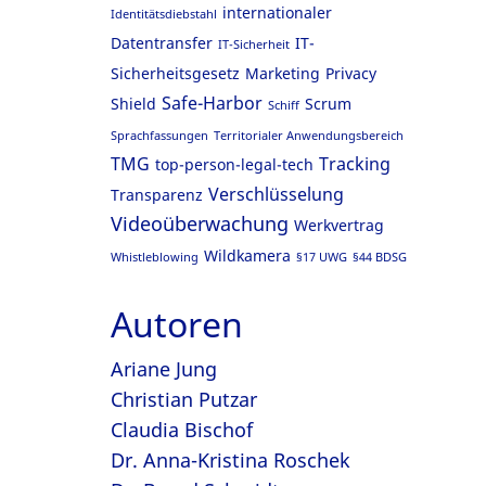
internationaler
Identitätsdiebstahl
Datentransfer
IT-
IT-Sicherheit
Sicherheitsgesetz
Marketing
Privacy
Safe-Harbor
Shield
Scrum
Schiff
Sprachfassungen
Territorialer Anwendungsbereich
TMG
Tracking
top-person-legal-tech
Verschlüsselung
Transparenz
Videoüberwachung
Werkvertrag
Wildkamera
Whistleblowing
§17 UWG
§44 BDSG
Autoren
Ariane Jung
Christian Putzar
Claudia Bischof
Dr. Anna-Kristina Roschek