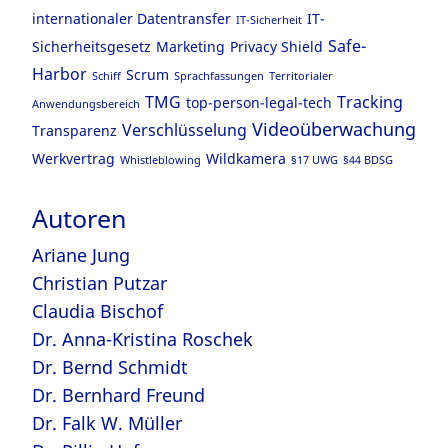
internationaler Datentransfer
IT-
IT-Sicherheit
Safe-
Sicherheitsgesetz
Marketing
Privacy Shield
Harbor
Scrum
Schiff
Sprachfassungen
Territorialer
TMG
Tracking
top-person-legal-tech
Anwendungsbereich
Videoüberwachung
Verschlüsselung
Transparenz
Werkvertrag
Wildkamera
Whistleblowing
§17 UWG
§44 BDSG
Autoren
Ariane Jung
Christian Putzar
Claudia Bischof
Dr. Anna-Kristina Roschek
Dr. Bernd Schmidt
Dr. Bernhard Freund
Dr. Falk W. Müller