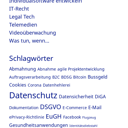
Individualsoftware entwickeln
IT-Recht
Legal Tech
Telemedien
Videoüberwachung
Was tun, wenn…
Schlagwörter
Abmahnung
Abnahme
agile Projektentwicklung
Bussgeld
Auftragsverarbeitung
B2C
BDSG
Bitcoin
Cookies
Corona
Datenhehlerei
Datenschutz
Datensicherheit
DiGA
DSGVO
E-Mail
Dokumentation
E-Commerce
EuGH
ePrivacy-Richtlinie
Facebook
Flugzeug
Gesundheitsanwendungen
Identitätsdiebstahl