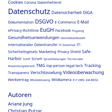
Cookies
Corona
Datenhehlerei
Datenschutz
Datensicherheit
DiGA
DSGVO
E-Mail
Dokumentation
E-Commerce
EuGH
ePrivacy-Richtlinie
Facebook
Flugzeug
Gesundheitsanwendungen
Identitätsdiebstahl
internationaler Datentransfer
IT-
IT-Sicherheit
Safe-
Sicherheitsgesetz
Marketing
Privacy Shield
Harbor
Scrum
Schiff
Sprachfassungen
Territorialer
TMG
Tracking
top-person-legal-tech
Anwendungsbereich
Videoüberwachung
Verschlüsselung
Transparenz
Werkvertrag
Wildkamera
Whistleblowing
§17 UWG
§44 BDSG
Autoren
Ariane Jung
Christian Putzar