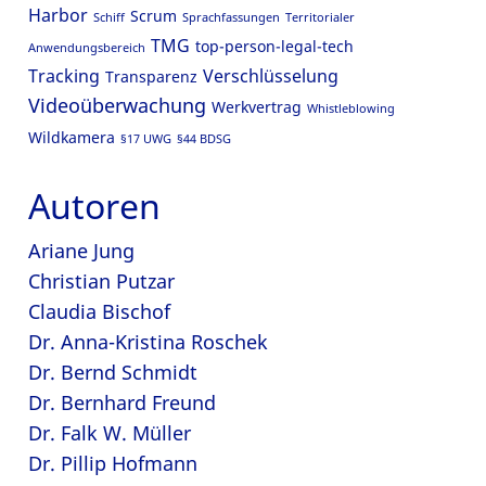
Harbor
Scrum
Schiff
Sprachfassungen
Territorialer
TMG
top-person-legal-tech
Anwendungsbereich
Tracking
Verschlüsselung
Transparenz
Videoüberwachung
Werkvertrag
Whistleblowing
Wildkamera
§17 UWG
§44 BDSG
Autoren
Ariane Jung
Christian Putzar
Claudia Bischof
Dr. Anna-Kristina Roschek
Dr. Bernd Schmidt
Dr. Bernhard Freund
Dr. Falk W. Müller
Dr. Pillip Hofmann