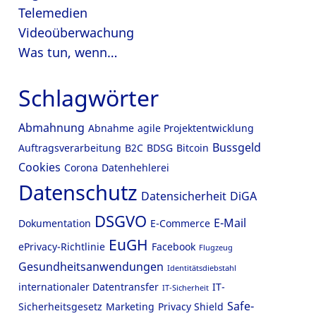
Telemedien
Videoüberwachung
Was tun, wenn…
Schlagwörter
Abmahnung
Abnahme
agile Projektentwicklung
Bussgeld
Auftragsverarbeitung
B2C
BDSG
Bitcoin
Cookies
Corona
Datenhehlerei
Datenschutz
Datensicherheit
DiGA
DSGVO
E-Mail
Dokumentation
E-Commerce
EuGH
ePrivacy-Richtlinie
Facebook
Flugzeug
Gesundheitsanwendungen
Identitätsdiebstahl
internationaler Datentransfer
IT-
IT-Sicherheit
Safe-
Sicherheitsgesetz
Marketing
Privacy Shield