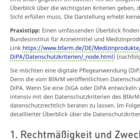
Überblick über die wichtigsten Kriterien geben, 
Sicht erfüllen muss. Die Darstellung erhebt kein
Praxistipp:
Einen umfassenden Überblick finden 
Bundesinstitut für Arzneimittel und Medizinpro
Link
https://www.bfarm.de/DE/Medizinprodukte
DiPA/Datenschutzkriterien/_node.html
) (nachfo
Sie möchten eine digitale Pflegeanwendung (DiPA
Denn die vom BfArM veröffentlichten Datenschutz
DiPA. Wenn Sie eine DiGA oder DiPA entwickeln w
intensiv mit den Datenschutzkriterien des BfAr
datenschutzrechtlich beraten zu lassen. Im Folg
detaillierter Überblick über die Datenschutzkrit
1. Rechtmäßigkeit und Zweckb