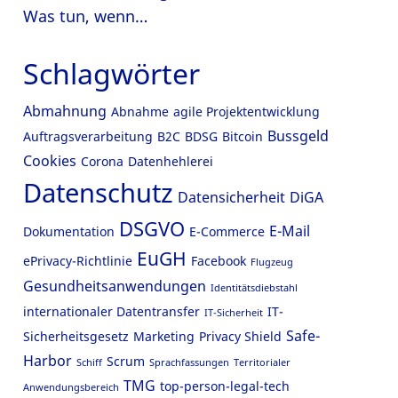
Was tun, wenn…
Schlagwörter
Abmahnung
Abnahme
agile Projektentwicklung
Bussgeld
Auftragsverarbeitung
B2C
BDSG
Bitcoin
Cookies
Corona
Datenhehlerei
Datenschutz
Datensicherheit
DiGA
DSGVO
E-Mail
Dokumentation
E-Commerce
EuGH
ePrivacy-Richtlinie
Facebook
Flugzeug
Gesundheitsanwendungen
Identitätsdiebstahl
internationaler Datentransfer
IT-
IT-Sicherheit
Safe-
Sicherheitsgesetz
Marketing
Privacy Shield
Harbor
Scrum
Schiff
Sprachfassungen
Territorialer
TMG
top-person-legal-tech
Anwendungsbereich