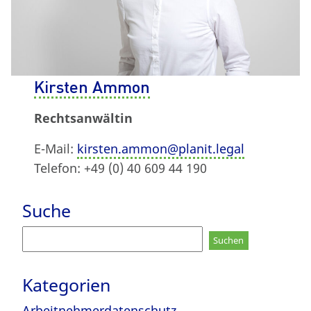
Kirsten Ammon
Rechtsanwältin
E-Mail:
kirsten.ammon@planit.legal
Telefon: +49 (0) 40 609 44 190
Suche
Suchen
nach:
Kategorien
Arbeitnehmerdatenschutz