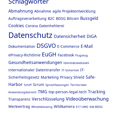
Schlagwörter
Abmahnung
Abnahme
agile Projektentwicklung
Bussgeld
Auftragsverarbeitung
B2C
BDSG
Bitcoin
Cookies
Corona
Datenhehlerei
Datenschutz
Datensicherheit
DiGA
DSGVO
E-Mail
Dokumentation
E-Commerce
EuGH
ePrivacy-Richtlinie
Facebook
Flugzeug
Gesundheitsanwendungen
Identitätsdiebstahl
internationaler Datentransfer
IT-
IT-Sicherheit
Safe-
Sicherheitsgesetz
Marketing
Privacy Shield
Harbor
Scrum
Schiff
Sprachfassungen
Territorialer
TMG
Tracking
top-person-legal-tech
Anwendungsbereich
Videoüberwachung
Verschlüsselung
Transparenz
Werkvertrag
Wildkamera
Whistleblowing
§17 UWG
§44 BDSG