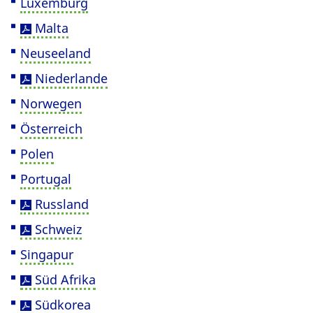
Luxemburg
Malta
Neuseeland
Niederlande
Norwegen
Österreich
Polen
Portugal
Russland
Schweiz
Singapur
Süd Afrika
Südkorea