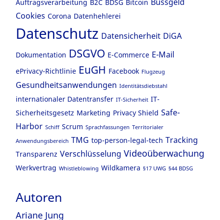
Bussgeld
Auftragsverarbeitung
B2C
BDSG
Bitcoin
Cookies
Corona
Datenhehlerei
Datenschutz
Datensicherheit
DiGA
DSGVO
E-Mail
Dokumentation
E-Commerce
EuGH
ePrivacy-Richtlinie
Facebook
Flugzeug
Gesundheitsanwendungen
Identitätsdiebstahl
internationaler Datentransfer
IT-
IT-Sicherheit
Safe-
Sicherheitsgesetz
Marketing
Privacy Shield
Harbor
Scrum
Schiff
Sprachfassungen
Territorialer
TMG
Tracking
top-person-legal-tech
Anwendungsbereich
Videoüberwachung
Verschlüsselung
Transparenz
Werkvertrag
Wildkamera
Whistleblowing
§17 UWG
§44 BDSG
Autoren
Ariane Jung