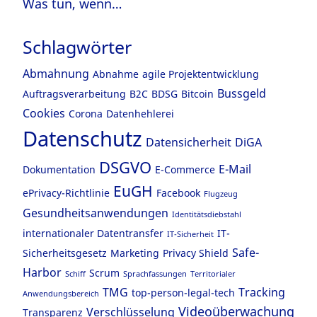
Was tun, wenn…
Schlagwörter
Abmahnung
Abnahme
agile Projektentwicklung
Bussgeld
Auftragsverarbeitung
B2C
BDSG
Bitcoin
Cookies
Corona
Datenhehlerei
Datenschutz
Datensicherheit
DiGA
DSGVO
E-Mail
Dokumentation
E-Commerce
EuGH
ePrivacy-Richtlinie
Facebook
Flugzeug
Gesundheitsanwendungen
Identitätsdiebstahl
internationaler Datentransfer
IT-
IT-Sicherheit
Safe-
Sicherheitsgesetz
Marketing
Privacy Shield
Harbor
Scrum
Schiff
Sprachfassungen
Territorialer
TMG
Tracking
top-person-legal-tech
Anwendungsbereich
Videoüberwachung
Verschlüsselung
Transparenz