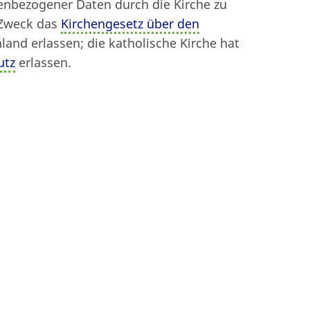
enbezogener Daten durch die Kirche zu
Beitrag drucken
 Zweck das
Kirchengesetz über den
land erlassen; die katholische Kirche hat
utz
erlassen.