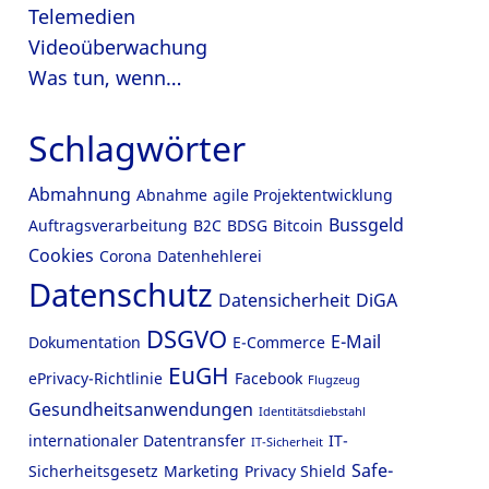
Telemedien
Videoüberwachung
Was tun, wenn…
Schlagwörter
Abmahnung
Abnahme
agile Projektentwicklung
Bussgeld
Auftragsverarbeitung
B2C
BDSG
Bitcoin
Cookies
Corona
Datenhehlerei
Datenschutz
Datensicherheit
DiGA
DSGVO
E-Mail
Dokumentation
E-Commerce
EuGH
ePrivacy-Richtlinie
Facebook
Flugzeug
Gesundheitsanwendungen
Identitätsdiebstahl
internationaler Datentransfer
IT-
IT-Sicherheit
Safe-
Sicherheitsgesetz
Marketing
Privacy Shield