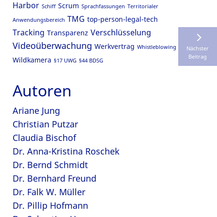
Harbor
Scrum
Schiff
Sprachfassungen
Territorialer
TMG
top-person-legal-tech
Anwendungsbereich
Tracking
Verschlüsselung
Transparenz
Videoüberwachung
Werkvertrag
Whistleblowing
Nächster
Beitrag
Wildkamera
§17 UWG
§44 BDSG
Autoren
Ariane Jung
Christian Putzar
Claudia Bischof
Dr. Anna-Kristina Roschek
Dr. Bernd Schmidt
Dr. Bernhard Freund
Dr. Falk W. Müller
Dr. Pillip Hofmann