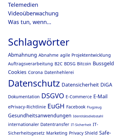
Telemedien
Videoüberwachung
Was tun, wenn…
Schlagwörter
Abmahnung
Abnahme
agile Projektentwicklung
Bussgeld
Auftragsverarbeitung
B2C
BDSG
Bitcoin
Cookies
Corona
Datenhehlerei
Datenschutz
Datensicherheit
DiGA
DSGVO
E-Mail
Dokumentation
E-Commerce
EuGH
ePrivacy-Richtlinie
Facebook
Flugzeug
Gesundheitsanwendungen
Identitätsdiebstahl
internationaler Datentransfer
IT-
IT-Sicherheit
Safe-
Sicherheitsgesetz
Marketing
Privacy Shield