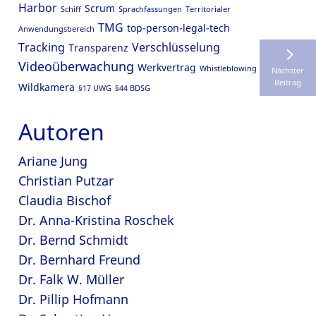
Harbor
Scrum
Schiff
Sprachfassungen
Territorialer
TMG
top-person-legal-tech
Anwendungsbereich
Tracking
Verschlüsselung
Transparenz
Videoüberwachung
Werkvertrag
Whistleblowing
Nächster
Beitrag
Wildkamera
§17 UWG
§44 BDSG
Autoren
Ariane Jung
Christian Putzar
Claudia Bischof
Dr. Anna-Kristina Roschek
Dr. Bernd Schmidt
Dr. Bernhard Freund
Dr. Falk W. Müller
Dr. Pillip Hofmann