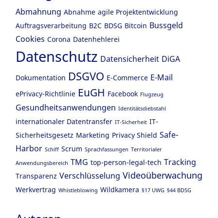
Abmahnung
Abnahme
agile Projektentwicklung
Bussgeld
Auftragsverarbeitung
B2C
BDSG
Bitcoin
Cookies
Corona
Datenhehlerei
Datenschutz
Datensicherheit
DiGA
DSGVO
E-Mail
Dokumentation
E-Commerce
EuGH
ePrivacy-Richtlinie
Facebook
Flugzeug
Gesundheitsanwendungen
Identitätsdiebstahl
internationaler Datentransfer
IT-
IT-Sicherheit
Safe-
Sicherheitsgesetz
Marketing
Privacy Shield
Harbor
Scrum
Schiff
Sprachfassungen
Territorialer
TMG
Tracking
top-person-legal-tech
Anwendungsbereich
Videoüberwachung
Verschlüsselung
Transparenz
Werkvertrag
Wildkamera
Whistleblowing
§17 UWG
§44 BDSG