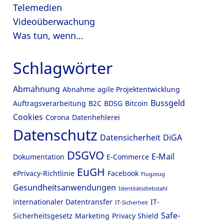
Telemedien
Videoüberwachung
Was tun, wenn…
Schlagwörter
Abmahnung
Abnahme
agile Projektentwicklung
Bussgeld
Auftragsverarbeitung
B2C
BDSG
Bitcoin
Cookies
Corona
Datenhehlerei
Datenschutz
Datensicherheit
DiGA
DSGVO
E-Mail
Dokumentation
E-Commerce
EuGH
ePrivacy-Richtlinie
Facebook
Flugzeug
Gesundheitsanwendungen
Identitätsdiebstahl
internationaler Datentransfer
IT-
IT-Sicherheit
Safe-
Sicherheitsgesetz
Marketing
Privacy Shield