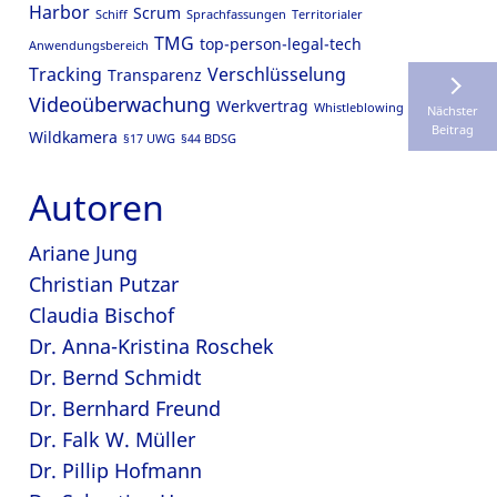
Harbor
Scrum
Schiff
Sprachfassungen
Territorialer
TMG
top-person-legal-tech
Anwendungsbereich
Tracking
Verschlüsselung
Transparenz
Videoüberwachung
Werkvertrag
Whistleblowing
Nächster
Beitrag
Wildkamera
§17 UWG
§44 BDSG
Autoren
Ariane Jung
Christian Putzar
Claudia Bischof
Dr. Anna-Kristina Roschek
Dr. Bernd Schmidt
Dr. Bernhard Freund
Dr. Falk W. Müller
Dr. Pillip Hofmann