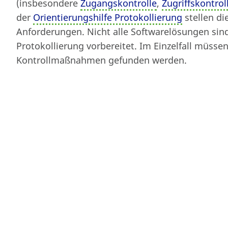
(insbesondere
Zugangskontrolle
,
Zugriffskontrol
Von
fgenthner
am 11. November 19
der
Orientierungshilfe Protokollierung
stellen d
Anforderungen. Nicht alle Softwarelösungen sind
Protokollierung vorbereitet. Im Einzelfall müsse
Kontrollmaßnahmen gefunden werden.