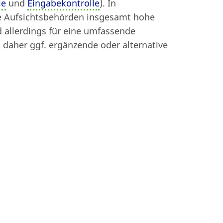
le
und
Eingabekontrolle
). In
Beitrag drucken
ie Aufsichtsbehörden insgesamt hohe
 allerdings für eine umfassende
n daher ggf. ergänzende oder alternative