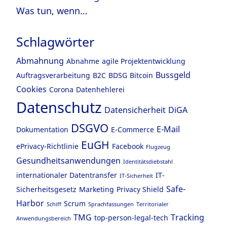
Was tun, wenn…
Schlagwörter
Abmahnung
Abnahme
agile Projektentwicklung
Bussgeld
Auftragsverarbeitung
B2C
BDSG
Bitcoin
Cookies
Corona
Datenhehlerei
Datenschutz
Datensicherheit
DiGA
DSGVO
E-Mail
Dokumentation
E-Commerce
EuGH
ePrivacy-Richtlinie
Facebook
Flugzeug
Gesundheitsanwendungen
Identitätsdiebstahl
internationaler Datentransfer
IT-
IT-Sicherheit
Safe-
Sicherheitsgesetz
Marketing
Privacy Shield
Harbor
Scrum
Schiff
Sprachfassungen
Territorialer
TMG
Tracking
top-person-legal-tech
Anwendungsbereich