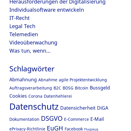
Herausforderungen der Digitalisierung
Individualsoftware entwickeln
IT-Recht
Legal Tech
Telemedien
Videoüberwachung
Was tun, wenn…
Schlagwörter
Abmahnung
Abnahme
agile Projektentwicklung
Bussgeld
Auftragsverarbeitung
B2C
BDSG
Bitcoin
Cookies
Corona
Datenhehlerei
Datenschutz
Datensicherheit
DiGA
DSGVO
E-Mail
Dokumentation
E-Commerce
EuGH
ePrivacy-Richtlinie
Facebook
Flugzeug