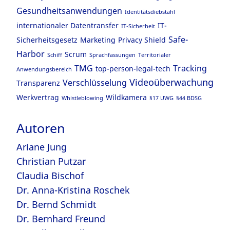
Gesundheitsanwendungen
Identitätsdiebstahl
internationaler Datentransfer
IT-
IT-Sicherheit
Safe-
Sicherheitsgesetz
Marketing
Privacy Shield
Harbor
Scrum
Schiff
Sprachfassungen
Territorialer
TMG
Tracking
top-person-legal-tech
Anwendungsbereich
Videoüberwachung
Verschlüsselung
Transparenz
Werkvertrag
Wildkamera
Whistleblowing
§17 UWG
§44 BDSG
Autoren
Ariane Jung
Christian Putzar
Claudia Bischof
Dr. Anna-Kristina Roschek
Dr. Bernd Schmidt
Dr. Bernhard Freund