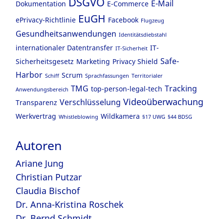
DSGVO
E-Mail
Dokumentation
E-Commerce
EuGH
ePrivacy-Richtlinie
Facebook
Flugzeug
Gesundheitsanwendungen
Identitätsdiebstahl
internationaler Datentransfer
IT-
IT-Sicherheit
Safe-
Sicherheitsgesetz
Marketing
Privacy Shield
Harbor
Scrum
Schiff
Sprachfassungen
Territorialer
TMG
Tracking
top-person-legal-tech
Anwendungsbereich
Videoüberwachung
Verschlüsselung
Transparenz
Werkvertrag
Wildkamera
Whistleblowing
§17 UWG
§44 BDSG
Autoren
Ariane Jung
Christian Putzar
Claudia Bischof
Dr. Anna-Kristina Roschek
Dr. Bernd Schmidt