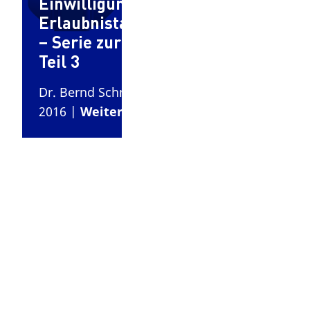
Einwilligung und
Erlaubnistatbestände
– Serie zur DSGVO,
Teil 3
Dr. Bernd Schmidt
| 9. Mai
2016
|
Weiterlesen