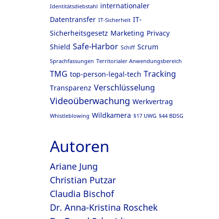
internationaler
Identitätsdiebstahl
Datentransfer
IT-
IT-Sicherheit
Sicherheitsgesetz
Marketing
Privacy
Safe-Harbor
Shield
Scrum
Schiff
Sprachfassungen
Territorialer Anwendungsbereich
TMG
Tracking
top-person-legal-tech
Verschlüsselung
Transparenz
Videoüberwachung
Werkvertrag
Wildkamera
Whistleblowing
§17 UWG
§44 BDSG
Autoren
Ariane Jung
Christian Putzar
Claudia Bischof
Dr. Anna-Kristina Roschek