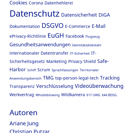
Cookies
Corona
Datenhehlerei
Datenschutz
Datensicherheit
DiGA
DSGVO
E-Mail
Dokumentation
E-Commerce
EuGH
ePrivacy-Richtlinie
Facebook
Flugzeug
Gesundheitsanwendungen
Identitätsdiebstahl
internationaler Datentransfer
IT-
IT-Sicherheit
Safe-
Sicherheitsgesetz
Marketing
Privacy Shield
Harbor
Scrum
Schiff
Sprachfassungen
Territorialer
TMG
Tracking
top-person-legal-tech
Anwendungsbereich
Videoüberwachung
Verschlüsselung
Transparenz
Werkvertrag
Wildkamera
Whistleblowing
§17 UWG
§44 BDSG
Autoren
Ariane Jung
Christian Putzar