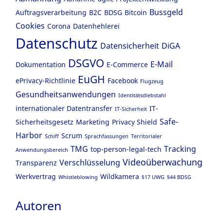
Bussgeld
Auftragsverarbeitung
B2C
BDSG
Bitcoin
Cookies
Corona
Datenhehlerei
Datenschutz
Datensicherheit
DiGA
DSGVO
E-Mail
Dokumentation
E-Commerce
EuGH
ePrivacy-Richtlinie
Facebook
Flugzeug
Gesundheitsanwendungen
Identitätsdiebstahl
internationaler Datentransfer
IT-
IT-Sicherheit
Safe-
Sicherheitsgesetz
Marketing
Privacy Shield
Harbor
Scrum
Schiff
Sprachfassungen
Territorialer
TMG
Tracking
top-person-legal-tech
Anwendungsbereich
Videoüberwachung
Verschlüsselung
Transparenz
Werkvertrag
Wildkamera
Whistleblowing
§17 UWG
§44 BDSG
Autoren