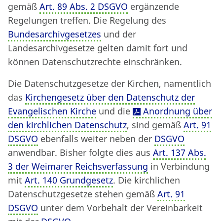
gemäß
Art. 89 Abs. 2 DSGVO
ergänzende
Regelungen treffen. Die Regelung des
Bundesarchivgesetzes
und der
Landesarchivgesetze gelten damit fort und
können Datenschutzrechte einschränken.
Die Datenschutzgesetze der Kirchen, namentlich
das
Kirchengesetz über den Datenschutz der
Evangelischen Kirche
und die
Anordnung über
den kirchlichen Datenschutz
, sind gemäß
Art. 91
DSGVO
ebenfalls weiter neben der
DSGVO
anwendbar. Bisher folgte dies aus
Art. 137 Abs.
3 der Weimarer Reichsverfassung
in Verbindung
mit
Art. 140 Grundgesetz
. Die kirchlichen
Datenschutzgesetze stehen gemäß
Art. 91
DSGVO
unter dem Vorbehalt der Vereinbarkeit