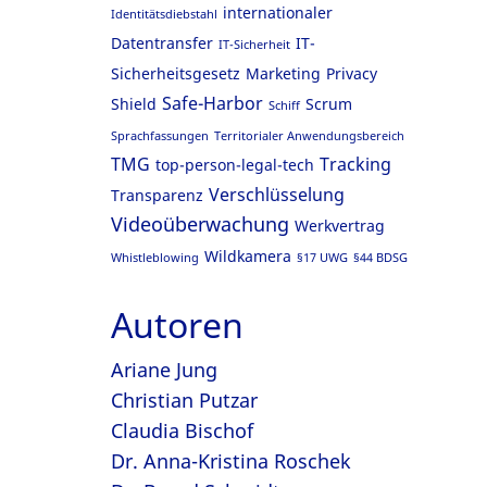
internationaler
Identitätsdiebstahl
Datentransfer
IT-
IT-Sicherheit
Sicherheitsgesetz
Marketing
Privacy
Safe-Harbor
Shield
Scrum
Schiff
Sprachfassungen
Territorialer Anwendungsbereich
TMG
Tracking
top-person-legal-tech
Verschlüsselung
Transparenz
Videoüberwachung
Werkvertrag
Wildkamera
Whistleblowing
§17 UWG
§44 BDSG
Autoren
Ariane Jung
Christian Putzar
Claudia Bischof
Dr. Anna-Kristina Roschek