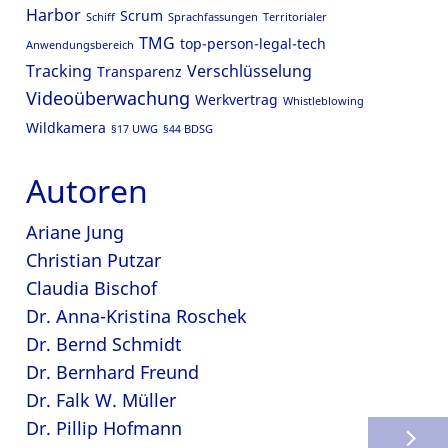
Harbor
Scrum
Schiff
Sprachfassungen
Territorialer
TMG
top-person-legal-tech
Anwendungsbereich
Tracking
Verschlüsselung
Transparenz
Videoüberwachung
Werkvertrag
Whistleblowing
Wildkamera
§17 UWG
§44 BDSG
Autoren
Ariane Jung
Christian Putzar
Claudia Bischof
Dr. Anna-Kristina Roschek
Dr. Bernd Schmidt
Dr. Bernhard Freund
Dr. Falk W. Müller
Dr. Pillip Hofmann