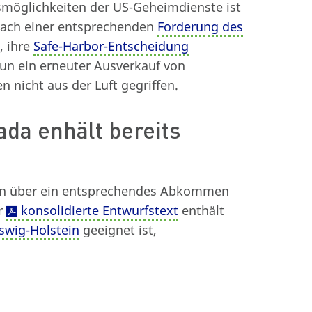
smöglichkeiten der US-Geheimdienste ist
. Nach einer entsprechenden
Forderung des
, ihre
Safe-Harbor-Entscheidung
nun ein erneuter Ausverkauf von
 nicht aus der Luft gegriffen.
da enhält bereits
gen über ein entsprechendes Abkommen
r
konsolidierte Entwurfstext
enthält
swig-Holstein
geeignet ist,