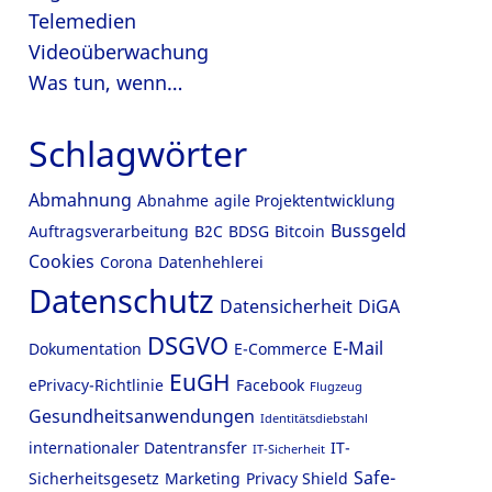
Telemedien
Videoüberwachung
Was tun, wenn…
Schlagwörter
Abmahnung
Abnahme
agile Projektentwicklung
Bussgeld
Auftragsverarbeitung
B2C
BDSG
Bitcoin
Cookies
Corona
Datenhehlerei
Datenschutz
Datensicherheit
DiGA
DSGVO
E-Mail
Dokumentation
E-Commerce
EuGH
ePrivacy-Richtlinie
Facebook
Flugzeug
Gesundheitsanwendungen
Identitätsdiebstahl
internationaler Datentransfer
IT-
IT-Sicherheit
Safe-
Sicherheitsgesetz
Marketing
Privacy Shield