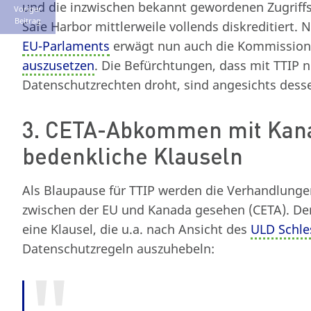
und die inzwischen bekannt gewordenen Zugriff
Voriger
Beitrag
Safe Harbor mittlerweile vollends diskreditiert
EU-Parlaments
erwägt nun auch die Kommission
auszusetzen
. Die Befürchtungen, dass mit TTIP 
Datenschutzrechten droht, sind angesichts dessen
3. CETA-Abkommen mit Kana
bedenkliche Klauseln
Als Blaupause für TTIP werden die Verhandlun
zwischen der EU und Kanada gesehen (CETA). De
eine Klausel, die u.a. nach Ansicht des
ULD Schle
Datenschutzregeln auszuhebeln: