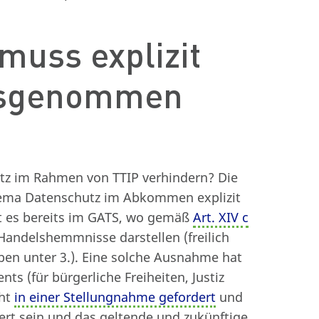
muss explizit
usgenommen
utz im Rahmen von TTIP verhindern? Die
hema Datenschutz im Abkommen explizit
 es bereits im GATS, wo gemäß
Art. XIV c
Handelshemmnisse darstellen (freilich
ben unter 3.). Eine solche Ausnahme hat
ts (für bürgerliche Freiheiten, Justiz
cht
in einer Stellungnahme gefordert
und
ert sein und das geltende und zukünftige