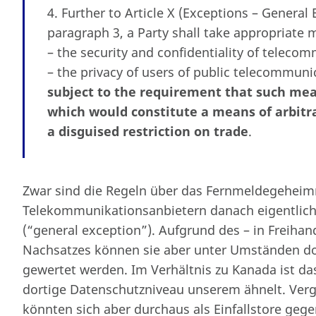
4. Further to Article X (Exceptions – Genera
paragraph 3, a Party shall take appropriate 
– the security and confidentiality of telecom
– the privacy of users of public telecommuni
subject to the requirement that such mea
which would constitute a means of arbitra
a disguised restriction on trade
.
Zwar sind die Regeln über das Fernmeldegeheimn
Telekommunikationsanbietern danach eigent
(“general exception”). Aufgrund des – in Freih
Nachsatzes können sie aber unter Umständen do
gewertet werden. Im Verhältnis zu Kanada ist das
dortige Datenschutzniveau unserem ähnelt. Ver
könnten sich aber durchaus als Einfallstore ge