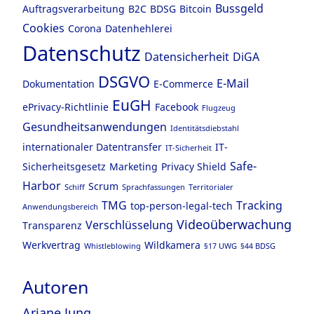
Bussgeld
Auftragsverarbeitung
B2C
BDSG
Bitcoin
Cookies
Corona
Datenhehlerei
Datenschutz
Datensicherheit
DiGA
DSGVO
E-Mail
Dokumentation
E-Commerce
EuGH
ePrivacy-Richtlinie
Facebook
Flugzeug
Gesundheitsanwendungen
Identitätsdiebstahl
internationaler Datentransfer
IT-
IT-Sicherheit
Safe-
Sicherheitsgesetz
Marketing
Privacy Shield
Harbor
Scrum
Schiff
Sprachfassungen
Territorialer
TMG
Tracking
top-person-legal-tech
Anwendungsbereich
Videoüberwachung
Verschlüsselung
Transparenz
Werkvertrag
Wildkamera
Whistleblowing
§17 UWG
§44 BDSG
Autoren
Ariane Jung