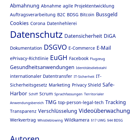
Abmahnung
Abnahme
agile Projektentwicklung
Bussgeld
Auftragsverarbeitung
B2C
BDSG
Bitcoin
Cookies
Corona
Datenhehlerei
Datenschutz
Datensicherheit
DiGA
DSGVO
E-Mail
Dokumentation
E-Commerce
EuGH
ePrivacy-Richtlinie
Facebook
Flugzeug
Gesundheitsanwendungen
Identitätsdiebstahl
internationaler Datentransfer
IT-
IT-Sicherheit
Safe-
Sicherheitsgesetz
Marketing
Privacy Shield
Harbor
Scrum
Schiff
Sprachfassungen
Territorialer
TMG
Tracking
top-person-legal-tech
Anwendungsbereich
Videoüberwachung
Verschlüsselung
Transparenz
Werkvertrag
Wildkamera
Whistleblowing
§17 UWG
§44 BDSG
Autoren