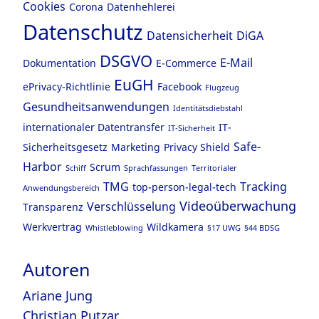
Cookies
Corona
Datenhehlerei
Datenschutz
Datensicherheit
DiGA
DSGVO
E-Mail
Dokumentation
E-Commerce
EuGH
ePrivacy-Richtlinie
Facebook
Flugzeug
Gesundheitsanwendungen
Identitätsdiebstahl
internationaler Datentransfer
IT-
IT-Sicherheit
Safe-
Sicherheitsgesetz
Marketing
Privacy Shield
Harbor
Scrum
Schiff
Sprachfassungen
Territorialer
TMG
Tracking
top-person-legal-tech
Anwendungsbereich
Videoüberwachung
Verschlüsselung
Transparenz
Werkvertrag
Wildkamera
Whistleblowing
§17 UWG
§44 BDSG
Autoren
Ariane Jung
Christian Putzar