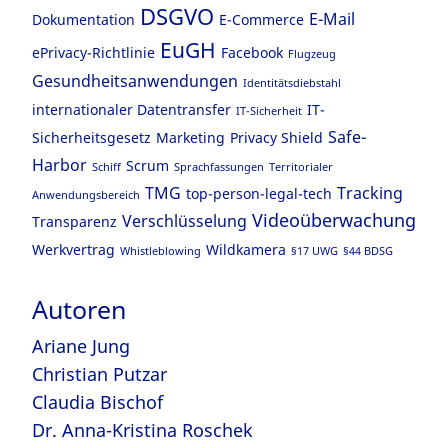
DSGVO
E-Mail
Dokumentation
E-Commerce
EuGH
ePrivacy-Richtlinie
Facebook
Flugzeug
Gesundheitsanwendungen
Identitätsdiebstahl
internationaler Datentransfer
IT-
IT-Sicherheit
Safe-
Sicherheitsgesetz
Marketing
Privacy Shield
Harbor
Scrum
Schiff
Sprachfassungen
Territorialer
TMG
Tracking
top-person-legal-tech
Anwendungsbereich
Videoüberwachung
Verschlüsselung
Transparenz
Werkvertrag
Wildkamera
Whistleblowing
§17 UWG
§44 BDSG
Autoren
Ariane Jung
Christian Putzar
Claudia Bischof
Dr. Anna-Kristina Roschek