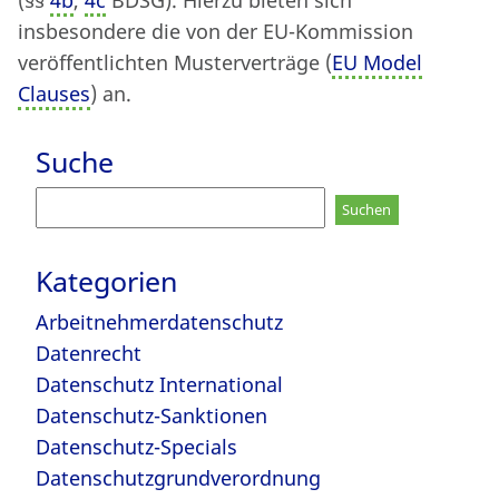
(§§
4b
,
4c
BDSG). Hierzu bieten sich
insbesondere die von der EU-Kommission
veröffentlichten Musterverträge (
EU Model
Clauses
) an.
Suche
Suchen
nach:
Kategorien
Arbeitnehmerdatenschutz
Datenrecht
Datenschutz International
Datenschutz-Sanktionen
Datenschutz-Specials
Datenschutzgrundverordnung