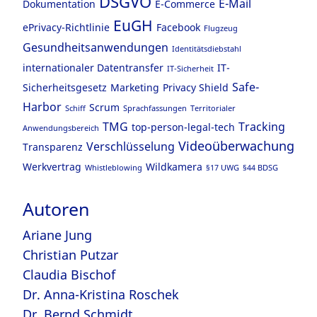
DSGVO
E-Mail
Dokumentation
E-Commerce
EuGH
ePrivacy-Richtlinie
Facebook
Flugzeug
Gesundheitsanwendungen
Identitätsdiebstahl
internationaler Datentransfer
IT-
IT-Sicherheit
Safe-
Sicherheitsgesetz
Marketing
Privacy Shield
Harbor
Scrum
Schiff
Sprachfassungen
Territorialer
TMG
Tracking
top-person-legal-tech
Anwendungsbereich
Videoüberwachung
Verschlüsselung
Transparenz
Werkvertrag
Wildkamera
Whistleblowing
§17 UWG
§44 BDSG
Autoren
Ariane Jung
Christian Putzar
Claudia Bischof
Dr. Anna-Kristina Roschek
Dr. Bernd Schmidt