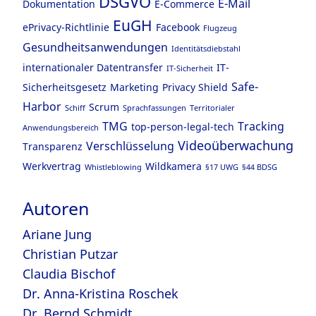
DSGVO
E-Mail
Dokumentation
E-Commerce
EuGH
ePrivacy-Richtlinie
Facebook
Flugzeug
Gesundheitsanwendungen
Identitätsdiebstahl
internationaler Datentransfer
IT-
IT-Sicherheit
Safe-
Sicherheitsgesetz
Marketing
Privacy Shield
Harbor
Scrum
Schiff
Sprachfassungen
Territorialer
TMG
Tracking
top-person-legal-tech
Anwendungsbereich
Videoüberwachung
Verschlüsselung
Transparenz
Werkvertrag
Wildkamera
Whistleblowing
§17 UWG
§44 BDSG
Autoren
Ariane Jung
Christian Putzar
Claudia Bischof
Dr. Anna-Kristina Roschek
Dr. Bernd Schmidt