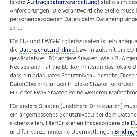
(siehe
Auftragsdatenverarbeitung
) stelle sich b
Von
fgenthner
am 11. November 19
Anforderungen. Die verantwortliche Stelle muss h
personenbezogenen Daten beim Datenempfänger 
sind.
Für EU- und EWG-Mitgliedsstaaten ist ein adäqu
die
Datenschutzrichtlinie
bzw. in Zukunft die E
gewährleistet. Für andere Staaten, wie z.B. Arge
Neuseeland hat die EU-Kommission das lokale Da
dass ein adäquates Schutzniveau besteht. Diese S
Datenübermittlungen in diese Staaten erfordern
EU- oder EWG-Staaten keine weiteren Maßnahm
Für andere Staaten (unsichere Drittstaaten) muss 
ein angemessenes Schutzniveau bei dem Datenem
sicherstellen. Hierfür stehen insbesondere die
EU
und für konzerninterne Übermittlungen
Binding 