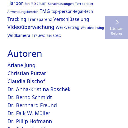
Harbor
Scrum
Schiff
Sprachfassungen
Territorialer
TMG
top-person-legal-tech
Anwendungsbereich
Tracking
Verschlüsselung
Transparenz
Videoüberwachung
Werkvertrag
Whistleblowing
Nächster
Beitrag
Wildkamera
§17 UWG
§44 BDSG
Autoren
Ariane Jung
Christian Putzar
Claudia Bischof
Dr. Anna-Kristina Roschek
Dr. Bernd Schmidt
Dr. Bernhard Freund
Dr. Falk W. Müller
Dr. Pillip Hofmann