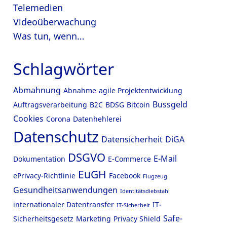
Telemedien
Videoüberwachung
Was tun, wenn…
Schlagwörter
Abmahnung
Abnahme
agile Projektentwicklung
Bussgeld
Auftragsverarbeitung
B2C
BDSG
Bitcoin
Cookies
Corona
Datenhehlerei
Datenschutz
Datensicherheit
DiGA
DSGVO
E-Mail
Dokumentation
E-Commerce
EuGH
ePrivacy-Richtlinie
Facebook
Flugzeug
Gesundheitsanwendungen
Identitätsdiebstahl
internationaler Datentransfer
IT-
IT-Sicherheit
Safe-
Sicherheitsgesetz
Marketing
Privacy Shield