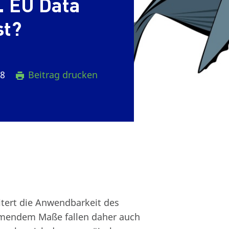
. EU Data
st?
18
Beitrag drucken
tert die Anwendbarkeit des
hmendem Maße fallen daher auch