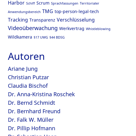
Harbor
Scrum
Schiff
Sprachfassungen
Territorialer
TMG
top-person-legal-tech
Anwendungsbereich
Tracking
Verschlüsselung
Transparenz
Videoüberwachung
Werkvertrag
Whistleblowing
Wildkamera
§17 UWG
§44 BDSG
Autoren
Ariane Jung
Christian Putzar
Claudia Bischof
Dr. Anna-Kristina Roschek
Dr. Bernd Schmidt
Dr. Bernhard Freund
Dr. Falk W. Müller
Dr. Pillip Hofmann