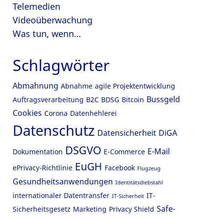
Telemedien
Videoüberwachung
Was tun, wenn…
Schlagwörter
Abmahnung
Abnahme
agile Projektentwicklung
Bussgeld
Auftragsverarbeitung
B2C
BDSG
Bitcoin
Cookies
Corona
Datenhehlerei
Datenschutz
Datensicherheit
DiGA
DSGVO
E-Mail
Dokumentation
E-Commerce
EuGH
ePrivacy-Richtlinie
Facebook
Flugzeug
Gesundheitsanwendungen
Identitätsdiebstahl
internationaler Datentransfer
IT-
IT-Sicherheit
Safe-
Sicherheitsgesetz
Marketing
Privacy Shield