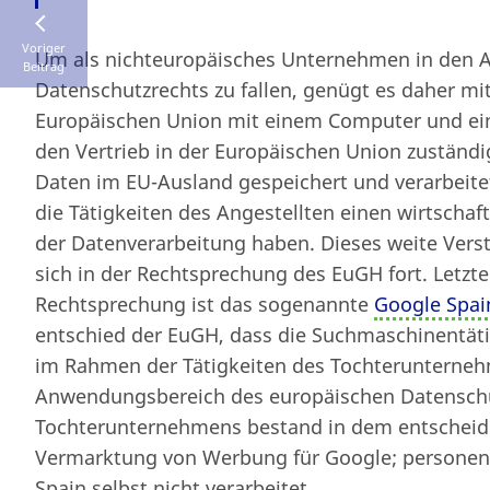
Voriger
Um als nichteuropäisches Unternehmen in den 
Beitrag
Datenschutzrechts zu fallen, genügt es daher mi
Europäischen Union mit einem Computer und eine
den Vertrieb in der Europäischen Union zuständ
Daten im EU-Ausland gespeichert und verarbeitet
die Tätigkeiten des Angestellten einen wirtschaf
der Datenverarbeitung haben. Dieses weite Verst
sich in der Rechtsprechung des EuGH fort. Letzter
Rechtsprechung ist das sogenannte
Google Spai
entschied der EuGH, dass die Suchmaschinentäti
im Rahmen der Tätigkeiten des Tochterunterneh
Anwendungsbereich des europäischen Datenschut
Tochterunternehmens bestand in dem entscheidu
Vermarktung von Werbung für Google; persone
Spain selbst nicht verarbeitet.