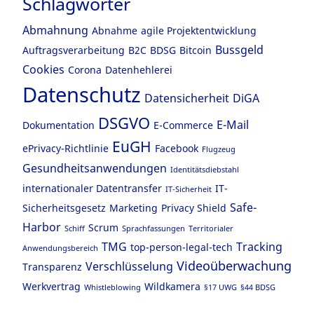
Schlagwörter
Abmahnung
Abnahme
agile Projektentwicklung
Bussgeld
Auftragsverarbeitung
B2C
BDSG
Bitcoin
Cookies
Corona
Datenhehlerei
Datenschutz
Datensicherheit
DiGA
DSGVO
E-Mail
Dokumentation
E-Commerce
EuGH
ePrivacy-Richtlinie
Facebook
Flugzeug
Gesundheitsanwendungen
Identitätsdiebstahl
internationaler Datentransfer
IT-
IT-Sicherheit
Safe-
Sicherheitsgesetz
Marketing
Privacy Shield
Harbor
Scrum
Schiff
Sprachfassungen
Territorialer
TMG
Tracking
top-person-legal-tech
Anwendungsbereich
Videoüberwachung
Verschlüsselung
Transparenz
Werkvertrag
Wildkamera
Whistleblowing
§17 UWG
§44 BDSG