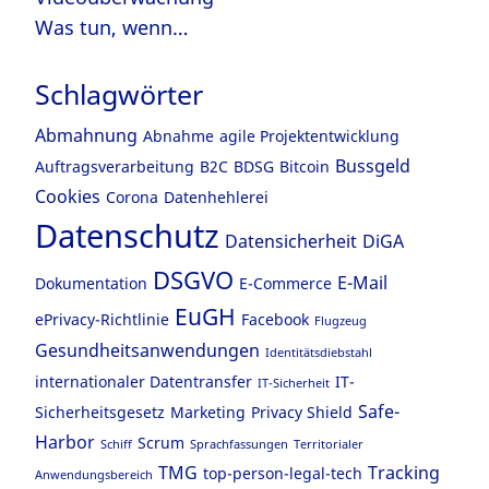
Was tun, wenn…
Schlagwörter
Abmahnung
Abnahme
agile Projektentwicklung
Bussgeld
Auftragsverarbeitung
B2C
BDSG
Bitcoin
Cookies
Corona
Datenhehlerei
Datenschutz
Datensicherheit
DiGA
DSGVO
E-Mail
Dokumentation
E-Commerce
EuGH
ePrivacy-Richtlinie
Facebook
Flugzeug
Gesundheitsanwendungen
Identitätsdiebstahl
internationaler Datentransfer
IT-
IT-Sicherheit
Safe-
Sicherheitsgesetz
Marketing
Privacy Shield
Harbor
Scrum
Schiff
Sprachfassungen
Territorialer
TMG
Tracking
top-person-legal-tech
Anwendungsbereich