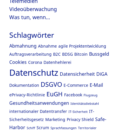
Telemedien
Videoüberwachung
Was tun, wenn…
Schlagwörter
Abmahnung
Abnahme
agile Projektentwicklung
Bussgeld
Auftragsverarbeitung
B2C
BDSG
Bitcoin
Cookies
Corona
Datenhehlerei
Datenschutz
Datensicherheit
DiGA
DSGVO
E-Mail
Dokumentation
E-Commerce
EuGH
ePrivacy-Richtlinie
Facebook
Flugzeug
Gesundheitsanwendungen
Identitätsdiebstahl
internationaler Datentransfer
IT-
IT-Sicherheit
Safe-
Sicherheitsgesetz
Marketing
Privacy Shield
Harbor
Scrum
Schiff
Sprachfassungen
Territorialer