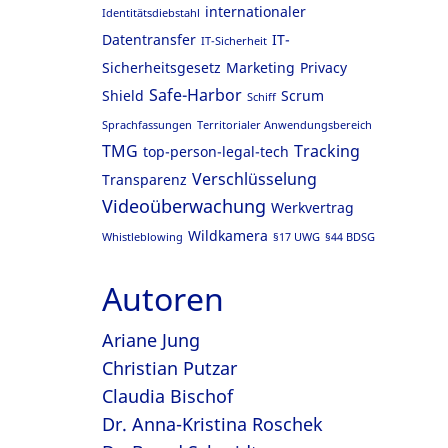
internationaler
Identitätsdiebstahl
Datentransfer
IT-
IT-Sicherheit
Sicherheitsgesetz
Marketing
Privacy
Safe-Harbor
Shield
Scrum
Schiff
Sprachfassungen
Territorialer Anwendungsbereich
TMG
Tracking
top-person-legal-tech
Verschlüsselung
Transparenz
Videoüberwachung
Werkvertrag
Wildkamera
Whistleblowing
§17 UWG
§44 BDSG
Autoren
Ariane Jung
Christian Putzar
Claudia Bischof
Dr. Anna-Kristina Roschek