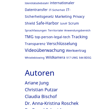
internationaler
Identitätsdiebstahl
Datentransfer
IT-
IT-Sicherheit
Sicherheitsgesetz
Marketing
Privacy
Safe-Harbor
Shield
Scrum
Schiff
Sprachfassungen
Territorialer Anwendungsbereich
TMG
Tracking
top-person-legal-tech
Verschlüsselung
Transparenz
Videoüberwachung
Werkvertrag
Wildkamera
Whistleblowing
§17 UWG
§44 BDSG
Autoren
Ariane Jung
Christian Putzar
Claudia Bischof
Dr. Anna-Kristina Roschek