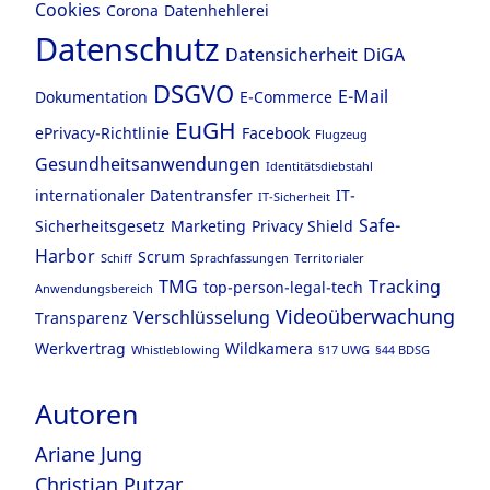
Cookies
Corona
Datenhehlerei
Datenschutz
Datensicherheit
DiGA
DSGVO
E-Mail
Dokumentation
E-Commerce
EuGH
ePrivacy-Richtlinie
Facebook
Flugzeug
Gesundheitsanwendungen
Identitätsdiebstahl
internationaler Datentransfer
IT-
IT-Sicherheit
Safe-
Sicherheitsgesetz
Marketing
Privacy Shield
Harbor
Scrum
Schiff
Sprachfassungen
Territorialer
TMG
Tracking
top-person-legal-tech
Anwendungsbereich
Videoüberwachung
Verschlüsselung
Transparenz
Werkvertrag
Wildkamera
Whistleblowing
§17 UWG
§44 BDSG
Autoren
Ariane Jung
Christian Putzar