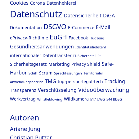
Cookies
Corona
Datenhehlerei
Datenschutz
Datensicherheit
DiGA
DSGVO
E-Mail
Dokumentation
E-Commerce
EuGH
ePrivacy-Richtlinie
Facebook
Flugzeug
Gesundheitsanwendungen
Identitätsdiebstahl
internationaler Datentransfer
IT-
IT-Sicherheit
Safe-
Sicherheitsgesetz
Marketing
Privacy Shield
Harbor
Scrum
Schiff
Sprachfassungen
Territorialer
TMG
Tracking
top-person-legal-tech
Anwendungsbereich
Videoüberwachung
Verschlüsselung
Transparenz
Werkvertrag
Wildkamera
Whistleblowing
§17 UWG
§44 BDSG
Autoren
Ariane Jung
Christian Putzar