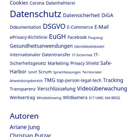
Cookies
Corona
Datenhehlerei
Datenschutz
Datensicherheit
DiGA
DSGVO
E-Mail
Dokumentation
E-Commerce
EuGH
ePrivacy-Richtlinie
Facebook
Flugzeug
Gesundheitsanwendungen
Identitätsdiebstahl
internationaler Datentransfer
IT-
IT-Sicherheit
Safe-
Sicherheitsgesetz
Marketing
Privacy Shield
Harbor
Scrum
Schiff
Sprachfassungen
Territorialer
TMG
Tracking
top-person-legal-tech
Anwendungsbereich
Videoüberwachung
Verschlüsselung
Transparenz
Werkvertrag
Wildkamera
Whistleblowing
§17 UWG
§44 BDSG
Autoren
Ariane Jung
Christian Putzar