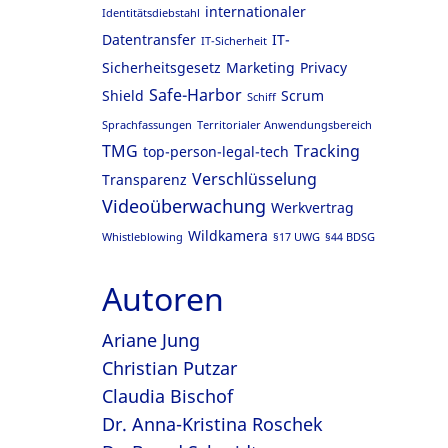
internationaler
Identitätsdiebstahl
Datentransfer
IT-
IT-Sicherheit
Sicherheitsgesetz
Marketing
Privacy
Safe-Harbor
Shield
Scrum
Schiff
Sprachfassungen
Territorialer Anwendungsbereich
TMG
Tracking
top-person-legal-tech
Verschlüsselung
Transparenz
Videoüberwachung
Werkvertrag
Wildkamera
Whistleblowing
§17 UWG
§44 BDSG
Autoren
Ariane Jung
Christian Putzar
Claudia Bischof
Dr. Anna-Kristina Roschek