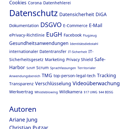
Cookies
Corona
Datenhehlerei
Datenschutz
Datensicherheit
DiGA
DSGVO
E-Mail
Dokumentation
E-Commerce
EuGH
ePrivacy-Richtlinie
Facebook
Flugzeug
Gesundheitsanwendungen
Identitätsdiebstahl
internationaler Datentransfer
IT-
IT-Sicherheit
Safe-
Sicherheitsgesetz
Marketing
Privacy Shield
Harbor
Scrum
Schiff
Sprachfassungen
Territorialer
TMG
Tracking
top-person-legal-tech
Anwendungsbereich
Videoüberwachung
Verschlüsselung
Transparenz
Werkvertrag
Wildkamera
Whistleblowing
§17 UWG
§44 BDSG
Autoren
Ariane Jung
Christian Putzar