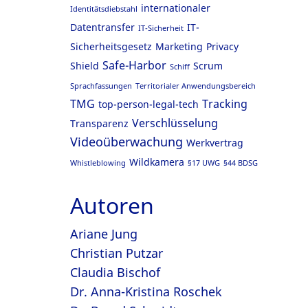
internationaler
Identitätsdiebstahl
Datentransfer
IT-
IT-Sicherheit
Sicherheitsgesetz
Marketing
Privacy
Safe-Harbor
Shield
Scrum
Schiff
Sprachfassungen
Territorialer Anwendungsbereich
TMG
Tracking
top-person-legal-tech
Verschlüsselung
Transparenz
Videoüberwachung
Werkvertrag
Wildkamera
Whistleblowing
§17 UWG
§44 BDSG
Autoren
Ariane Jung
Christian Putzar
Claudia Bischof
Dr. Anna-Kristina Roschek