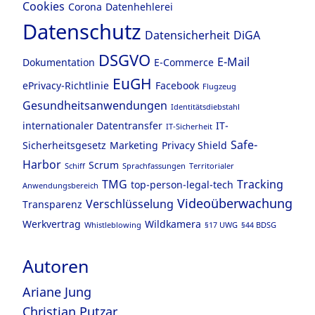
Cookies
Corona
Datenhehlerei
Datenschutz
Datensicherheit
DiGA
DSGVO
E-Mail
Dokumentation
E-Commerce
EuGH
ePrivacy-Richtlinie
Facebook
Flugzeug
Gesundheitsanwendungen
Identitätsdiebstahl
internationaler Datentransfer
IT-
IT-Sicherheit
Safe-
Sicherheitsgesetz
Marketing
Privacy Shield
Harbor
Scrum
Schiff
Sprachfassungen
Territorialer
TMG
Tracking
top-person-legal-tech
Anwendungsbereich
Videoüberwachung
Verschlüsselung
Transparenz
Werkvertrag
Wildkamera
Whistleblowing
§17 UWG
§44 BDSG
Autoren
Ariane Jung
Christian Putzar