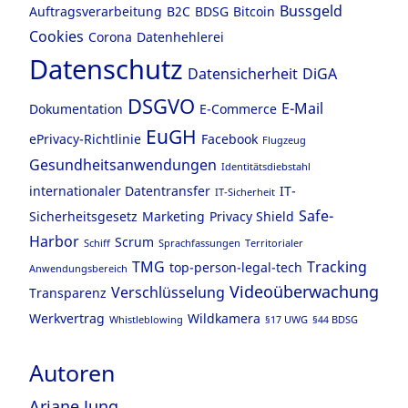
Bussgeld
Auftragsverarbeitung
B2C
BDSG
Bitcoin
Cookies
Corona
Datenhehlerei
Datenschutz
Datensicherheit
DiGA
DSGVO
E-Mail
Dokumentation
E-Commerce
EuGH
ePrivacy-Richtlinie
Facebook
Flugzeug
Gesundheitsanwendungen
Identitätsdiebstahl
internationaler Datentransfer
IT-
IT-Sicherheit
Safe-
Sicherheitsgesetz
Marketing
Privacy Shield
Harbor
Scrum
Schiff
Sprachfassungen
Territorialer
TMG
Tracking
top-person-legal-tech
Anwendungsbereich
Videoüberwachung
Verschlüsselung
Transparenz
Werkvertrag
Wildkamera
Whistleblowing
§17 UWG
§44 BDSG
Autoren
Ariane Jung