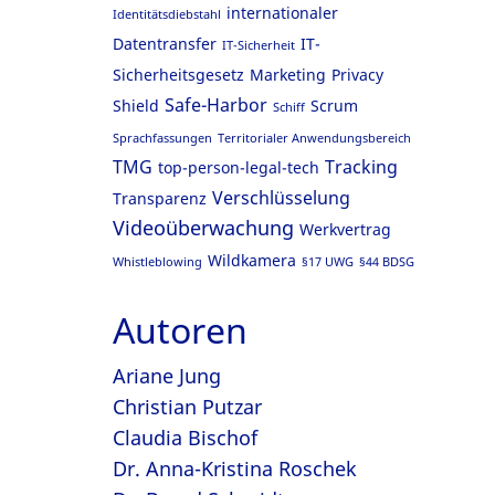
internationaler
Identitätsdiebstahl
Datentransfer
IT-
IT-Sicherheit
Sicherheitsgesetz
Marketing
Privacy
Safe-Harbor
Shield
Scrum
Schiff
Sprachfassungen
Territorialer Anwendungsbereich
TMG
Tracking
top-person-legal-tech
Verschlüsselung
Transparenz
Videoüberwachung
Werkvertrag
Wildkamera
Whistleblowing
§17 UWG
§44 BDSG
Autoren
Ariane Jung
Christian Putzar
Claudia Bischof
Dr. Anna-Kristina Roschek