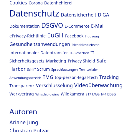
Cookies
Corona
Datenhehlerei
Datenschutz
Datensicherheit
DiGA
DSGVO
E-Mail
Dokumentation
E-Commerce
EuGH
ePrivacy-Richtlinie
Facebook
Flugzeug
Gesundheitsanwendungen
Identitätsdiebstahl
internationaler Datentransfer
IT-
IT-Sicherheit
Safe-
Sicherheitsgesetz
Marketing
Privacy Shield
Harbor
Scrum
Schiff
Sprachfassungen
Territorialer
TMG
Tracking
top-person-legal-tech
Anwendungsbereich
Videoüberwachung
Verschlüsselung
Transparenz
Werkvertrag
Wildkamera
Whistleblowing
§17 UWG
§44 BDSG
Autoren
Ariane Jung
Christian Putzar