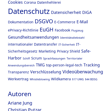
Cookies
Corona
Datenhehlerei
Datenschutz
Datensicherheit
DiGA
DSGVO
E-Mail
Dokumentation
E-Commerce
EuGH
ePrivacy-Richtlinie
Facebook
Flugzeug
Gesundheitsanwendungen
Identitätsdiebstahl
internationaler Datentransfer
IT-
IT-Sicherheit
Safe-
Sicherheitsgesetz
Marketing
Privacy Shield
Harbor
Scrum
Schiff
Sprachfassungen
Territorialer
TMG
Tracking
top-person-legal-tech
Anwendungsbereich
Videoüberwachung
Verschlüsselung
Transparenz
Werkvertrag
Wildkamera
Whistleblowing
§17 UWG
§44 BDSG
Autoren
Ariane Jung
Christian Putzar