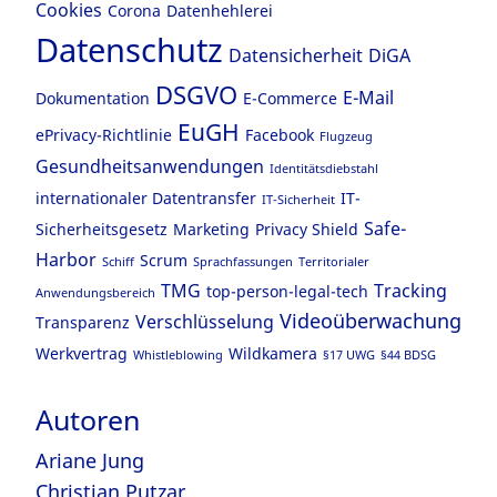
Cookies
Corona
Datenhehlerei
Datenschutz
Datensicherheit
DiGA
DSGVO
E-Mail
Dokumentation
E-Commerce
EuGH
ePrivacy-Richtlinie
Facebook
Flugzeug
Gesundheitsanwendungen
Identitätsdiebstahl
internationaler Datentransfer
IT-
IT-Sicherheit
Safe-
Sicherheitsgesetz
Marketing
Privacy Shield
Harbor
Scrum
Schiff
Sprachfassungen
Territorialer
TMG
Tracking
top-person-legal-tech
Anwendungsbereich
Videoüberwachung
Verschlüsselung
Transparenz
Werkvertrag
Wildkamera
Whistleblowing
§17 UWG
§44 BDSG
Autoren
Ariane Jung
Christian Putzar