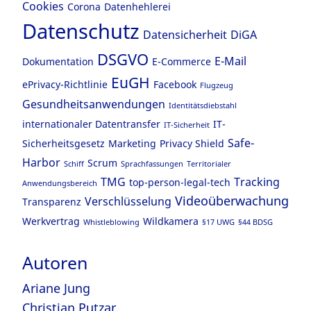
Cookies
Corona
Datenhehlerei
Datenschutz
Datensicherheit
DiGA
DSGVO
E-Mail
Dokumentation
E-Commerce
EuGH
ePrivacy-Richtlinie
Facebook
Flugzeug
Gesundheitsanwendungen
Identitätsdiebstahl
internationaler Datentransfer
IT-
IT-Sicherheit
Safe-
Sicherheitsgesetz
Marketing
Privacy Shield
Harbor
Scrum
Schiff
Sprachfassungen
Territorialer
TMG
Tracking
top-person-legal-tech
Anwendungsbereich
Videoüberwachung
Verschlüsselung
Transparenz
Werkvertrag
Wildkamera
Whistleblowing
§17 UWG
§44 BDSG
Autoren
Ariane Jung
Christian Putzar