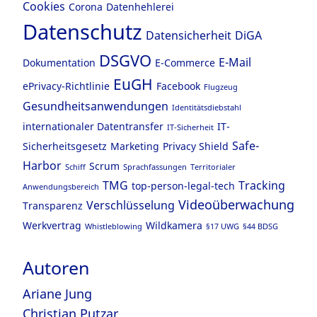
Cookies
Corona
Datenhehlerei
Datenschutz
Datensicherheit
DiGA
DSGVO
E-Mail
Dokumentation
E-Commerce
EuGH
ePrivacy-Richtlinie
Facebook
Flugzeug
Gesundheitsanwendungen
Identitätsdiebstahl
internationaler Datentransfer
IT-
IT-Sicherheit
Safe-
Sicherheitsgesetz
Marketing
Privacy Shield
Harbor
Scrum
Schiff
Sprachfassungen
Territorialer
TMG
Tracking
top-person-legal-tech
Anwendungsbereich
Videoüberwachung
Verschlüsselung
Transparenz
Werkvertrag
Wildkamera
Whistleblowing
§17 UWG
§44 BDSG
Autoren
Ariane Jung
Christian Putzar